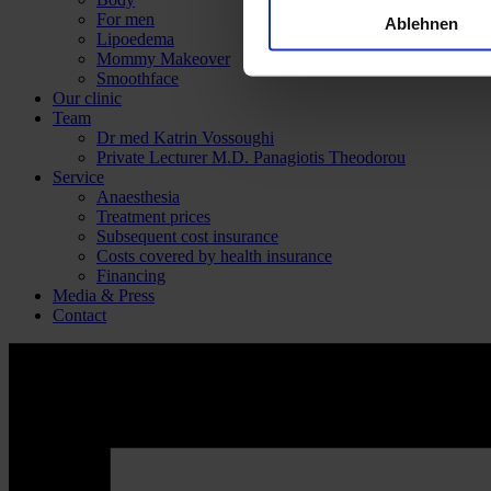
For men
Ablehnen
Lipoedema
Mommy Makeover
Smoothface
Our clinic
Team
Dr med Katrin Vossoughi
Private Lecturer M.D. Panagiotis Theodorou
Service
Anaesthesia
Treatment prices
Subsequent cost insurance
Costs covered by health insurance
Financing
Media & Press
Contact