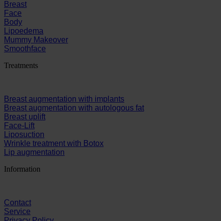
Breast
Face
Body
Lipoedema
Mummy Makeover
Smoothface
Treatments
Breast augmentation with implants
Breast augmentation with autologous fat
Breast uplift
Face-Lift
Liposuction
Wrinkle treatment with Botox
Lip augmentation
Information
Contact
Service
Privacy Policy