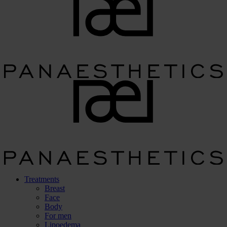
Treatments
Breast
Face
Body
For men
Lipoedema