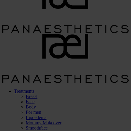
Treatments
Breast
Face
Body
For men
Lipoedema
Mommy Makeover
Smoothface