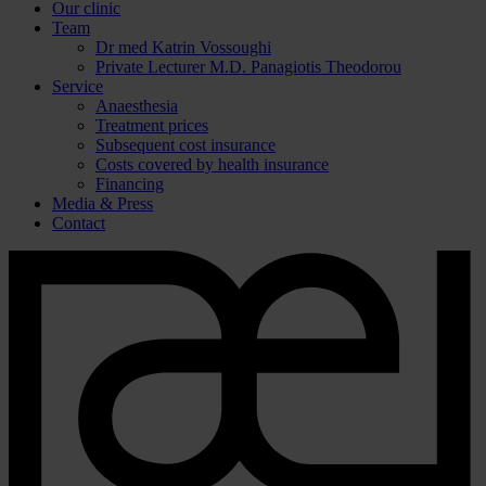
Our clinic
Team
Dr med Katrin Vossoughi
Private Lecturer M.D. Panagiotis Theodorou
Service
Anaesthesia
Treatment prices
Subsequent cost insurance
Costs covered by health insurance
Financing
Media & Press
Contact