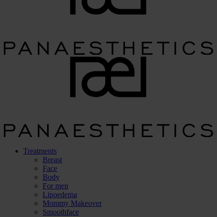
Treatments
Breast
Face
Body
For men
Lipoedema
Mommy Makeover
Smoothface