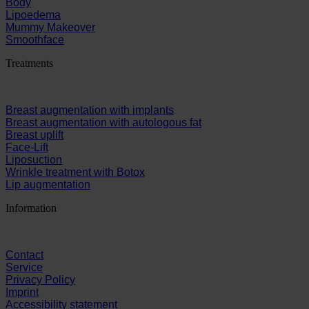
Body
Lipoedema
Mummy Makeover
Smoothface
Treatments
Breast augmentation with implants
Breast augmentation with autologous fat
Breast uplift
Face-Lift
Liposuction
Wrinkle treatment with Botox
Lip augmentation
Information
Contact
Service
Privacy Policy
Imprint
Accessibility statement