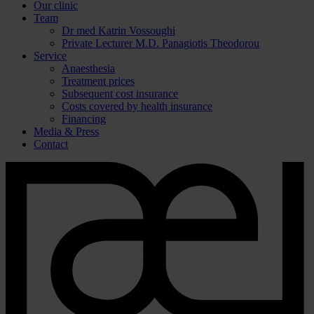
Our clinic
Team
Dr med Katrin Vossoughi
Private Lecturer M.D. Panagiotis Theodorou
Service
Anaesthesia
Treatment prices
Subsequent cost insurance
Costs covered by health insurance
Financing
Media & Press
Contact