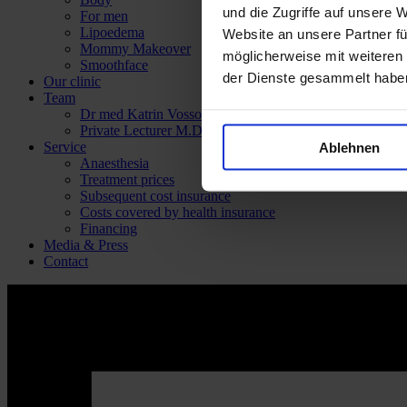
und die Zugriffe auf unsere 
For men
Lipoedema
Website an unsere Partner fü
Mommy Makeover
möglicherweise mit weiteren
Smoothface
der Dienste gesammelt habe
Our clinic
Team
Dr med Katrin Vossoughi
Private Lecturer M.D. Panagiotis Theodorou
Service
Ablehnen
Anaesthesia
Treatment prices
Subsequent cost insurance
Costs covered by health insurance
Financing
Media & Press
Contact