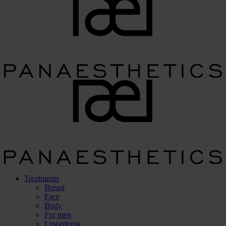
Treatments
Breast
Face
Body
For men
Lipoedema