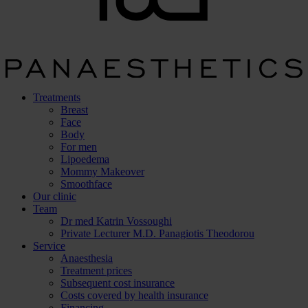
Treatments
Breast
Face
Body
For men
Lipoedema
Mommy Makeover
Smoothface
Our clinic
Team
Dr med Katrin Vossoughi
Private Lecturer M.D. Panagiotis Theodorou
Service
Anaesthesia
Treatment prices
Subsequent cost insurance
Costs covered by health insurance
Financing