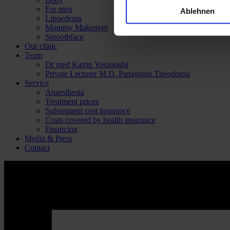
For men
Ablehnen
Lipoedema
Mommy Makeover
Smoothface
Our clinic
Team
Dr med Katrin Vossoughi
Private Lecturer M.D. Panagiotis Theodorou
Service
Anaesthesia
Treatment prices
Subsequent cost insurance
Costs covered by health insurance
Financing
Media & Press
Contact