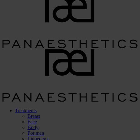
Treatments
Breast
Face
Body
For men
Lipoedema