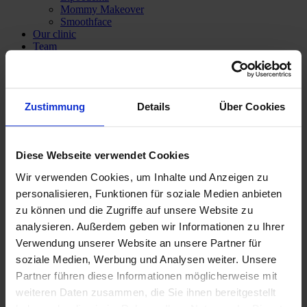
Mommy Makeover
Smoothface
Our clinic
Team
Dr med Katrin Vossoughi
Private Lecturer M.D. Panagiotis Theodorou
Service
Anaesthesia
Zustimmung
Details
Über Cookies
Treatment prices
Subsequent cost insurance
Costs covered by health insurance
Financing
Diese Webseite verwendet Cookies
Media & Press
Contact
Wir verwenden Cookies, um Inhalte und Anzeigen zu
personalisieren, Funktionen für soziale Medien anbieten
zu können und die Zugriffe auf unsere Website zu
analysieren. Außerdem geben wir Informationen zu Ihrer
Verwendung unserer Website an unsere Partner für
soziale Medien, Werbung und Analysen weiter. Unsere
Partner führen diese Informationen möglicherweise mit
weiteren Daten zusammen, die Sie ihnen bereitgestellt