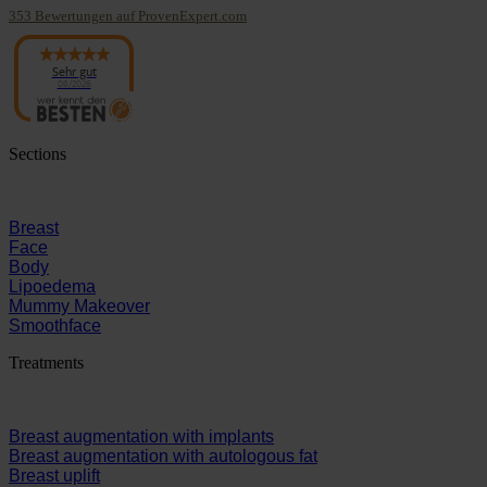
353
Bewertungen auf ProvenExpert.com
Panaesthetics
Sehr gut
08/2026
Sections
Breast
Face
Body
Lipoedema
Mummy Makeover
Smoothface
Treatments
Breast augmentation with implants
Breast augmentation with autologous fat
Breast uplift