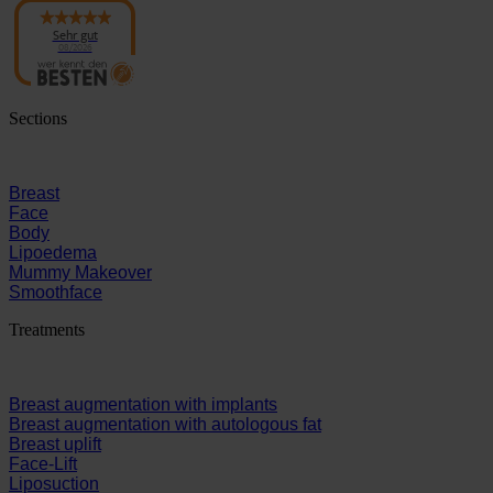
Panaesthetics
Sehr gut
08/2026
Sections
Breast
Face
Body
Lipoedema
Mummy Makeover
Smoothface
Treatments
Breast augmentation with implants
Breast augmentation with autologous fat
Breast uplift
Face-Lift
Liposuction