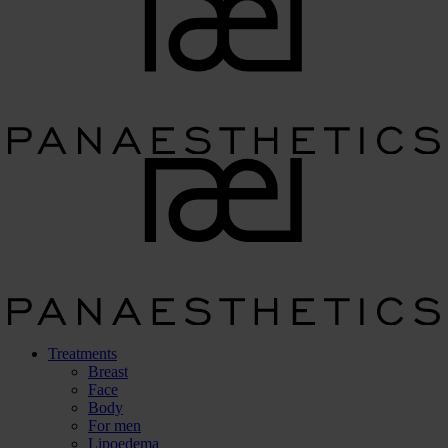
Treatments
Breast
Face
Body
For men
Lipoedema