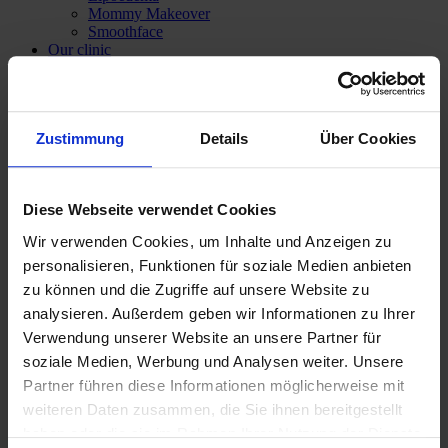
Mommy Makeover
Smoothface
Our clinic
Team
Dr med Katrin Vossoughi
Private Lecturer M.D. Panagiotis Theodorou
Service
Zustimmung
Details
Über Cookies
Anaesthesia
Treatment prices
Subsequent cost insurance
Costs covered by health insurance
Diese Webseite verwendet Cookies
Financing
Media & Press
Wir verwenden Cookies, um Inhalte und Anzeigen zu
Contact
personalisieren, Funktionen für soziale Medien anbieten
zu können und die Zugriffe auf unsere Website zu
analysieren. Außerdem geben wir Informationen zu Ihrer
Verwendung unserer Website an unsere Partner für
soziale Medien, Werbung und Analysen weiter. Unsere
Partner führen diese Informationen möglicherweise mit
weiteren Daten zusammen, die Sie ihnen bereitgestellt
haben oder die sie im Rahmen Ihrer Nutzung der Dienste