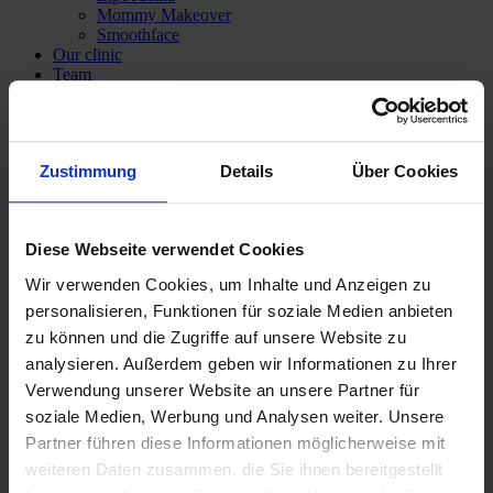
Mommy Makeover
Smoothface
Our clinic
Team
Dr med Katrin Vossoughi
Private Lecturer M.D. Panagiotis Theodorou
Service
Anaesthesia
Zustimmung
Details
Über Cookies
Treatment prices
Subsequent cost insurance
Costs covered by health insurance
Financing
Diese Webseite verwendet Cookies
Media & Press
Contact
Wir verwenden Cookies, um Inhalte und Anzeigen zu
personalisieren, Funktionen für soziale Medien anbieten
zu können und die Zugriffe auf unsere Website zu
analysieren. Außerdem geben wir Informationen zu Ihrer
Verwendung unserer Website an unsere Partner für
soziale Medien, Werbung und Analysen weiter. Unsere
Partner führen diese Informationen möglicherweise mit
weiteren Daten zusammen, die Sie ihnen bereitgestellt