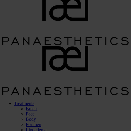
Treatments
Breast
Face
Body
For men
Lipoedema