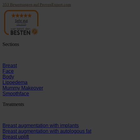
353
Bewertungen auf ProvenExpert.com
Panaesthetics
Sehr gut
08/2026
Sections
Breast
Face
Body
Lipoedema
Mummy Makeover
Smoothface
Treatments
Breast augmentation with implants
Breast augmentation with autologous fat
Breast uplift