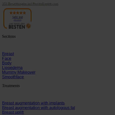
353
Bewertungen auf ProvenExpert.com
Panaesthetics
Sehr gut
08/2026
Sections
Breast
Face
Body
Lipoedema
Mummy Makeover
Smoothface
Treatments
Breast augmentation with implants
Breast augmentation with autologous fat
Breast uplift