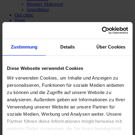
Mommy Makeover
Smoothface
Our clinic
Team
Dr med Katrin Vossoughi
Private Lecturer M.D. Panagiotis Theodorou
Service
Anaesthesia
Zustimmung
Details
Über Cookies
Treatment prices
Subsequent cost insurance
Costs covered by health insurance
Financing
Diese Webseite verwendet Cookies
Media & Press
Contact
Wir verwenden Cookies, um Inhalte und Anzeigen zu
personalisieren, Funktionen für soziale Medien anbieten
zu können und die Zugriffe auf unsere Website zu
analysieren. Außerdem geben wir Informationen zu Ihrer
Verwendung unserer Website an unsere Partner für
soziale Medien, Werbung und Analysen weiter. Unsere
Partner führen diese Informationen möglicherweise mit
weiteren Daten zusammen, die Sie ihnen bereitgestellt