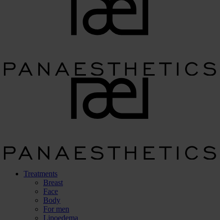
Treatments
Breast
Face
Body
For men
Lipoedema