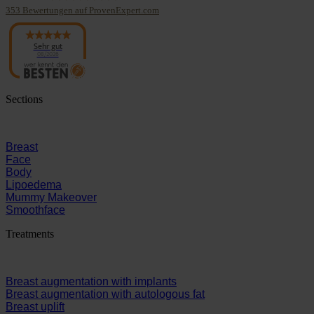
353
Bewertungen auf ProvenExpert.com
Panaesthetics
Sehr gut
08/2026
Sections
Breast
Face
Body
Lipoedema
Mummy Makeover
Smoothface
Treatments
Breast augmentation with implants
Breast augmentation with autologous fat
Breast uplift