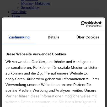
Mommy Makeover
Smoothface
Our clinic
Team
Dr med Katrin Vossoughi
Private Lecturer M.D. Panagiotis Theodorou
Service
Anaesthesia
Zustimmung
Details
Über Cookies
Treatment prices
Subsequent cost insurance
Costs covered by health insurance
Financing
Diese Webseite verwendet Cookies
Media & Press
Contact
Wir verwenden Cookies, um Inhalte und Anzeigen zu
personalisieren, Funktionen für soziale Medien anbieten
zu können und die Zugriffe auf unsere Website zu
analysieren. Außerdem geben wir Informationen zu Ihrer
Verwendung unserer Website an unsere Partner für
soziale Medien, Werbung und Analysen weiter. Unsere
Partner führen diese Informationen möglicherweise mit
weiteren Daten zusammen, die Sie ihnen bereitgestellt