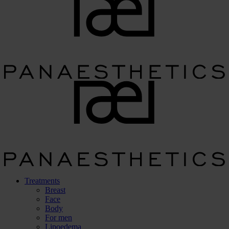
Treatments
Breast
Face
Body
For men
Lipoedema